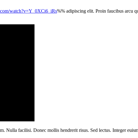
e.com/watch?v=Y_0XCi6_iRs
%% adipiscing elit. Proin faucibus arcu qu
m. Nulla facilisi. Donec mollis hendrerit risus. Sed lectus. Integer eui